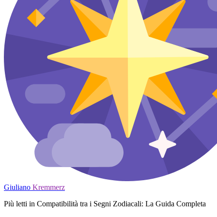
Giuliano
Kremmerz
Più letti in Compatibilità tra i Segni Zodiacali: La Guida Completa