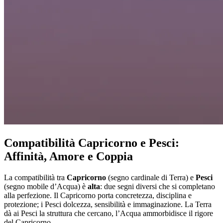
Compatibilità Capricorno e Pesci:
Affinità, Amore e Coppia
La compatibilità tra
Capricorno
(segno cardinale di Terra) e
Pesci
(segno mobile d’Acqua) è
alta
: due segni diversi che si completano
alla perfezione. Il Capricorno porta concretezza, disciplina e
protezione; i Pesci dolcezza, sensibilità e immaginazione. La Terra
dà ai Pesci la struttura che cercano, l’Acqua ammorbidisce il rigore
del Capricorno.