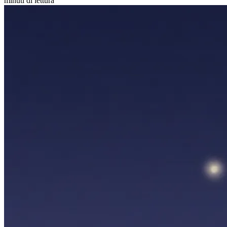
minuti di lettura