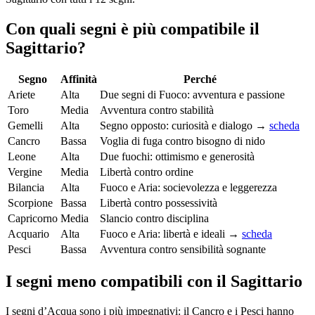
Con quali segni è più compatibile il
Sagittario?
Segno
Affinità
Perché
Ariete
Alta
Due segni di Fuoco: avventura e passione
Toro
Media
Avventura contro stabilità
Gemelli
Alta
Segno opposto: curiosità e dialogo →
scheda
Cancro
Bassa
Voglia di fuga contro bisogno di nido
Leone
Alta
Due fuochi: ottimismo e generosità
Vergine
Media
Libertà contro ordine
Bilancia
Alta
Fuoco e Aria: socievolezza e leggerezza
Scorpione
Bassa
Libertà contro possessività
Capricorno
Media
Slancio contro disciplina
Acquario
Alta
Fuoco e Aria: libertà e ideali →
scheda
Pesci
Bassa
Avventura contro sensibilità sognante
I segni meno compatibili con il Sagittario
I segni d’Acqua sono i più impegnativi: il Cancro e i Pesci hanno