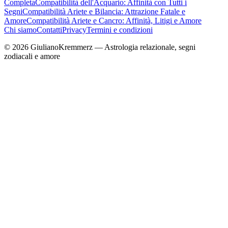
Completa
Compatibilità dell'Acquario: Affinità con Tutti i
Segni
Compatibilità Ariete e Bilancia: Attrazione Fatale e
Amore
Compatibilità Ariete e Cancro: Affinità, Litigi e Amore
Chi siamo
Contatti
Privacy
Termini e condizioni
© 2026 GiulianoKremmerz — Astrologia relazionale, segni
zodiacali e amore