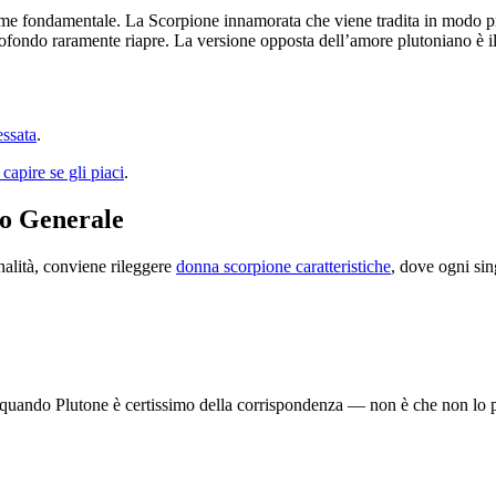
me fondamentale. La Scorpione innamorata che viene tradita in modo pr
ofondo raramente riapre. La versione opposta dell’amore plutoniano è il ri
essata
.
apire se gli piaci
.
o Generale
alità, conviene rileggere
donna scorpione caratteristiche
, dove ogni sin
 quando Plutone è certissimo della corrispondenza — non è che non lo pr