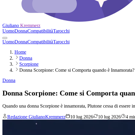
Giuliano
Kremmerz
Uomo
Donna
Compatibilità
Tarocchi
Uomo
Donna
Compatibilità
Tarocchi
Home
Donna
Scorpione
Donna Scorpione: Come si Comporta quando è Innamorata?
Donna
Donna Scorpione: Come si Comporta quan
Quando una donna Scorpione è innamorata, Plutone cessa di essere inv
Redazione GiulianoKremmerz
10 lug 2026
10 lug 2026
4 min