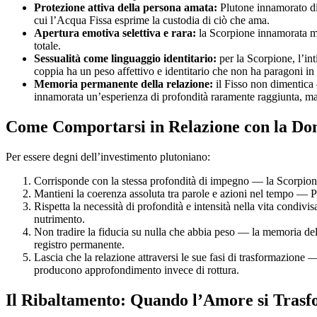
Protezione attiva della persona amata:
Plutone innamorato div
cui l’Acqua Fissa esprime la custodia di ciò che ama.
Apertura emotiva selettiva e rara:
la Scorpione innamorata mos
totale.
Sessualità come linguaggio identitario:
per la Scorpione, l’int
coppia ha un peso affettivo e identitario che non ha paragoni in a
Memoria permanente della relazione:
il Fisso non dimentica
innamorata un’esperienza di profondità raramente raggiunta, ma
Come Comportarsi in Relazione con la Do
Per essere degni dell’investimento plutoniano:
Corrisponde con la stessa profondità di impegno — la Scorpione
Mantieni la coerenza assoluta tra parole e azioni nel tempo — Pl
Rispetta la necessità di profondità e intensità nella vita condi
nutrimento.
Non tradire la fiducia su nulla che abbia peso — la memoria del
registro permanente.
Lascia che la relazione attraversi le sue fasi di trasformazione 
producono approfondimento invece di rottura.
Il Ribaltamento: Quando l’Amore si Trasf