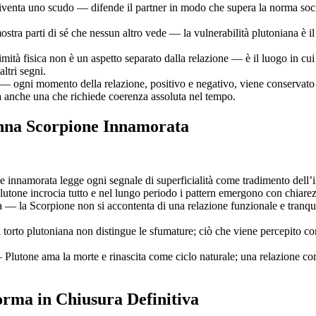
enta uno scudo — difende il partner in modo che supera la norma social
tra parti di sé che nessun altro vede — la vulnerabilità plutoniana è il
imità fisica non è un aspetto separato dalla relazione — è il luogo in cu
ltri segni.
 — ogni momento della relazione, positivo e negativo, viene conservato
 anche una che richiede coerenza assoluta nel tempo.
nna Scorpione Innamorata
 innamorata legge ogni segnale di superficialità come tradimento dell’
utone incrocia tutto e nel lungo periodo i pattern emergono con chiarezza
visa — la Scorpione non si accontenta di una relazione funzionale e tran
 torto plutoniana non distingue le sfumature; ciò che viene percepito c
— Plutone ama la morte e rinascita come ciclo naturale; una relazione con
orma in Chiusura Definitiva