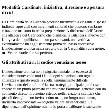
Modalità Cardinale: iniziativa, direzione e apertura
di cicli
La Cardinalità della Bilancia produce un’iniziativa elegante e spesso
indiretta: apre cicli con movimenti calibrati che possono sembrare
esitazione ma sono in realtà preparazione. A differenza dell’Ariete
che attacca e del Capricorno che pianifica, la Bilancia si muove con
la logica dell’equilibrista — un passo avanti, una verifica,
eventualmente un aggiustamento prima del passo successivo.
L’indecisione cronica nasce proprio qui: la Cardinalità vuole aprire,
ma Venere vuole che sia perfetto.
Gli attributi rari: il codice venusiano aereo
L’indecisione cronica non è pigrizia mentale ma eccesso di
considerazione: vede tutti i lati di ogni situazione con uguale
chiarezza e questo rende la scelta genuinamente difficile.
L’evitamento del conflitto è la sua strategia principale: preferisce
cedere su un punto piuttosto che rovinare l’armonia generale con un
confronto diretto. Il bisogno estetico nella relazione significa che
piccoli dettagli — un invito scritto male, un luogo non curato,
un’uscita improvvisata — tolgono valore all’esperienza. La
dipendenza dall’opinione esterna lo porta a calibrare le sue scelte