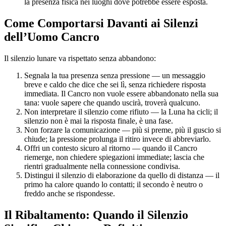
la presenza fisica nei luoghi dove potrebbe essere esposta.
Come Comportarsi Davanti ai Silenzi
dell’Uomo Cancro
Il silenzio lunare va rispettato senza abbandono:
Segnala la tua presenza senza pressione — un messaggio
breve e caldo che dice che sei lì, senza richiedere risposta
immediata. Il Cancro non vuole essere abbandonato nella sua
tana: vuole sapere che quando uscirà, troverà qualcuno.
Non interpretare il silenzio come rifiuto — la Luna ha cicli; il
silenzio non è mai la risposta finale, è una fase.
Non forzare la comunicazione — più si preme, più il guscio si
chiude; la pressione prolunga il ritiro invece di abbreviarlo.
Offri un contesto sicuro al ritorno — quando il Cancro
riemerge, non chiedere spiegazioni immediate; lascia che
rientri gradualmente nella connessione condivisa.
Distingui il silenzio di elaborazione da quello di distanza — il
primo ha calore quando lo contatti; il secondo è neutro o
freddo anche se rispondesse.
Il Ribaltamento: Quando il Silenzio