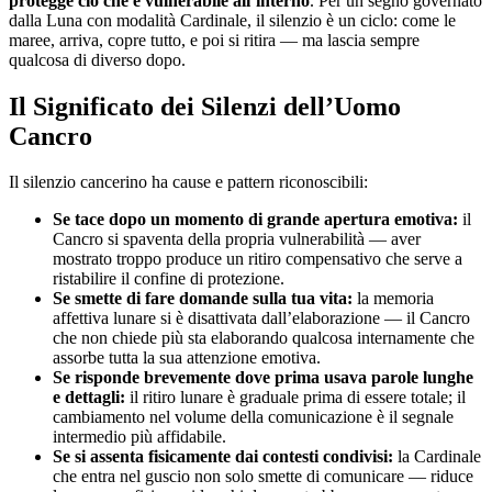
protegge ciò che è vulnerabile all’interno
. Per un segno governato
dalla Luna con modalità Cardinale, il silenzio è un ciclo: come le
maree, arriva, copre tutto, e poi si ritira — ma lascia sempre
qualcosa di diverso dopo.
Il Significato dei Silenzi dell’Uomo
Cancro
Il silenzio cancerino ha cause e pattern riconoscibili:
Se tace dopo un momento di grande apertura emotiva:
il
Cancro si spaventa della propria vulnerabilità — aver
mostrato troppo produce un ritiro compensativo che serve a
ristabilire il confine di protezione.
Se smette di fare domande sulla tua vita:
la memoria
affettiva lunare si è disattivata dall’elaborazione — il Cancro
che non chiede più sta elaborando qualcosa internamente che
assorbe tutta la sua attenzione emotiva.
Se risponde brevemente dove prima usava parole lunghe
e dettagli:
il ritiro lunare è graduale prima di essere totale; il
cambiamento nel volume della comunicazione è il segnale
intermedio più affidabile.
Se si assenta fisicamente dai contesti condivisi:
la Cardinale
che entra nel guscio non solo smette di comunicare — riduce