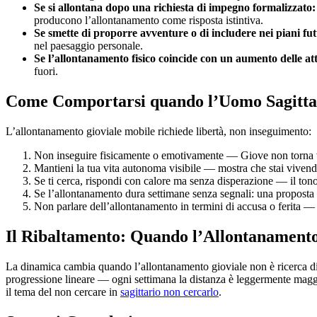
Se si allontana dopo una richiesta di impegno formalizzato:
producono l’allontanamento come risposta istintiva.
Se smette di proporre avventure o di includere nei piani fut
nel paesaggio personale.
Se l’allontanamento fisico coincide con un aumento delle at
fuori.
Come Comportarsi quando l’Uomo Sagittar
L’allontanamento gioviale mobile richiede libertà, non inseguimento:
Non inseguire fisicamente o emotivamente — Giove non torna vers
Mantieni la tua vita autonoma visibile — mostra che stai vivendo
Se ti cerca, rispondi con calore ma senza disperazione — il tono
Se l’allontanamento dura settimane senza segnali: una proposta d
Non parlare dell’allontanamento in termini di accusa o ferita — il
Il Ribaltamento: Quando l’Allontanamento 
La dinamica cambia quando l’allontanamento gioviale non è ricerca di sp
progressione lineare — ogni settimana la distanza è leggermente maggio
il tema del non cercare in
sagittario non cercarlo
.