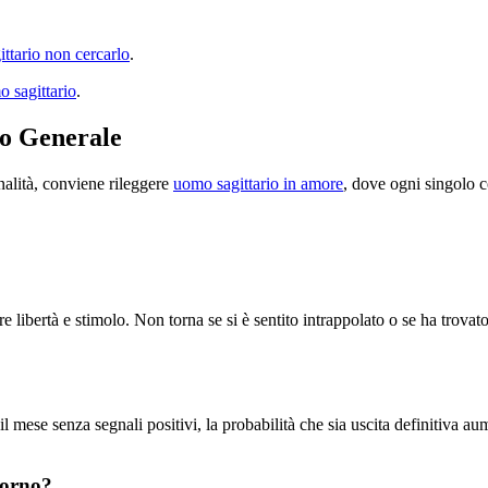
ittario non cercarlo
.
o sagittario
.
o Generale
alità, conviene rileggere
uomo sagittario in amore
, dove ogni singolo c
fre libertà e stimolo. Non torna se si è sentito intrappolato o se ha trova
il mese senza segnali positivi, la probabilità che sia uscita definitiva
itorno?