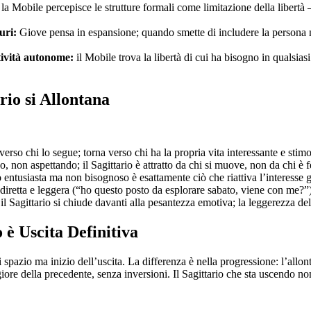
la Mobile percepisce le strutture formali come limitazione della libert
uri:
Giove pensa in espansione; quando smette di includere la persona ne
tività autonome:
il Mobile trova la libertà di cui ha bisogno in qualsia
io si Allontana
o chi lo segue; torna verso chi ha la propria vita interessante e stimo
, non aspettando; il Sagittario è attratto da chi si muove, non da chi è 
 entusiasta ma non bisognoso è esattamente ciò che riattiva l’interesse g
iretta e leggera (“ho questo posto da esplorare sabato, viene con me?”) 
 Sagittario si chiude davanti alla pesantezza emotiva; la leggerezza del t
è Uscita Definitiva
azio ma inizio dell’uscita. La differenza è nella progressione: l’allont
re della precedente, senza inversioni. Il Sagittario che sta uscendo non