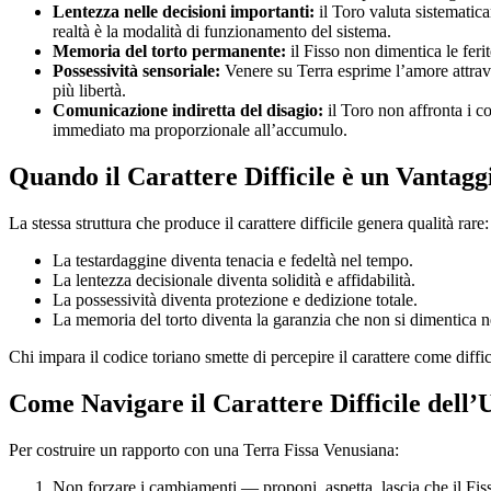
Lentezza nelle decisioni importanti:
il Toro valuta sistematic
realtà è la modalità di funzionamento del sistema.
Memoria del torto permanente:
il Fisso non dimentica le feri
Possessività sensoriale:
Venere su Terra esprime l’amore attrave
più libertà.
Comunicazione indiretta del disagio:
il Toro non affronta i co
immediato ma proporzionale all’accumulo.
Quando il Carattere Difficile è un Vantagg
La stessa struttura che produce il carattere difficile genera qualità rare:
La testardaggine diventa tenacia e fedeltà nel tempo.
La lentezza decisionale diventa solidità e affidabilità.
La possessività diventa protezione e dedizione totale.
La memoria del torto diventa la garanzia che non si dimentica n
Chi impara il codice toriano smette di percepire il carattere come diffi
Come Navigare il Carattere Difficile dell
Per costruire un rapporto con una Terra Fissa Venusiana:
Non forzare i cambiamenti — proponi, aspetta, lascia che il Fiss