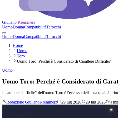
Giuliano
Kremmerz
Uomo
Donna
Compatibilità
Tarocchi
Uomo
Donna
Compatibilità
Tarocchi
Home
Uomo
Toro
Uomo Toro: Perché è Considerato di Carattere Difficile?
Uomo
Uomo Toro: Perché è Considerato di Caratt
Il carattere "difficile" dell'uomo Toro è l'eccesso della sua qualità pri
Redazione GiulianoKremmerz
29 lug 2026
29 lug 2026
4 min