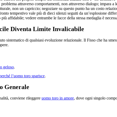
il problema attraverso comportamenti, non attraverso dialogo; impara a l
utturale, non un capriccio; negoziare su questo punto ha un costo relazio
nto tempestivo vale più di dieci silenzi seguiti da un’esplosione differi
ro più affidabile; vedere entrambe le facce della stessa medaglia è necess
cile Diventa Limite Invalicabile
iuto sistematico di qualsiasi evoluzione relazionale. Il Fisso che ha sme
mpere.
o geloso
.
perché l’uomo toro sparisce
.
o Generale
alità, conviene rileggere
uomo toro in amore
, dove ogni singolo compor