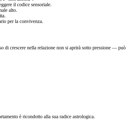
eggere il codice sensoriale.
nale alto.
ta.
ario per la convivenza.
sso di crescere nella relazione non si aprirà sotto pressione — può
tamento è ricondotto alla sua radice astrologica.