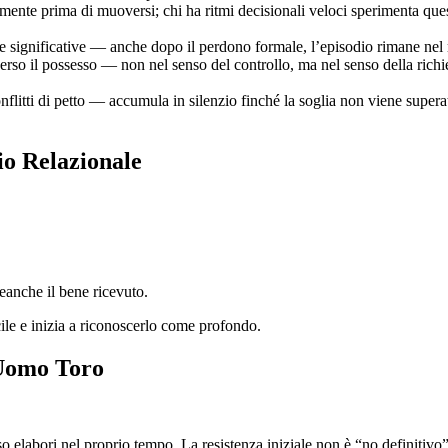
amente prima di muoversi; chi ha ritmi decisionali veloci sperimenta q
te significative — anche dopo il perdono formale, l’episodio rimane nel r
rso il possesso — non nel senso del controllo, ma nel senso della richie
nflitti di petto — accumula in silenzio finché la soglia non viene superat
io Relazionale
eanche il bene ricevuto.
cile e inizia a riconoscerlo come profondo.
’Uomo Toro
o elabori nel proprio tempo. La resistenza iniziale non è “no definitivo