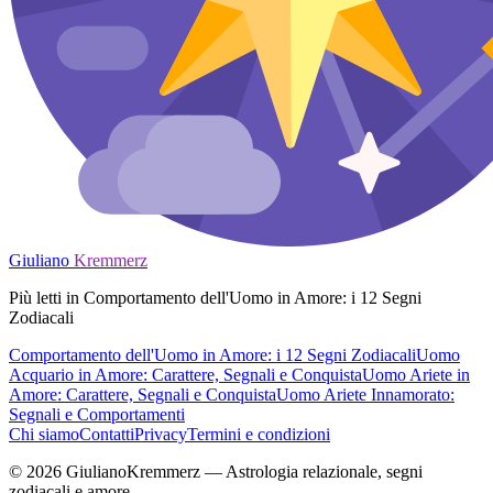
Giuliano
Kremmerz
Più letti in Comportamento dell'Uomo in Amore: i 12 Segni
Zodiacali
Comportamento dell'Uomo in Amore: i 12 Segni Zodiacali
Uomo
Acquario in Amore: Carattere, Segnali e Conquista
Uomo Ariete in
Amore: Carattere, Segnali e Conquista
Uomo Ariete Innamorato:
Segnali e Comportamenti
Chi siamo
Contatti
Privacy
Termini e condizioni
© 2026 GiulianoKremmerz — Astrologia relazionale, segni
zodiacali e amore