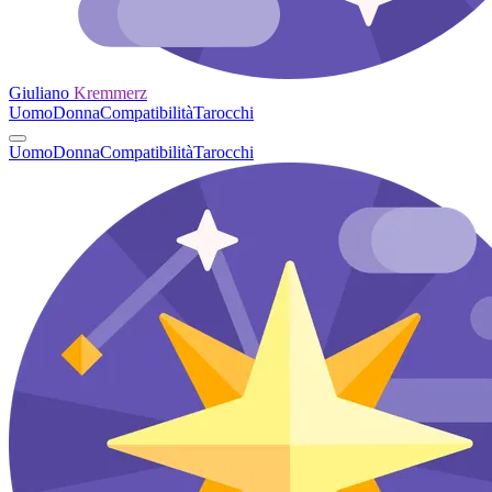
Giuliano
Kremmerz
Uomo
Donna
Compatibilità
Tarocchi
Uomo
Donna
Compatibilità
Tarocchi