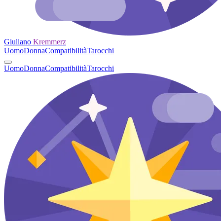
Giuliano
Kremmerz
Uomo
Donna
Compatibilità
Tarocchi
Uomo
Donna
Compatibilità
Tarocchi